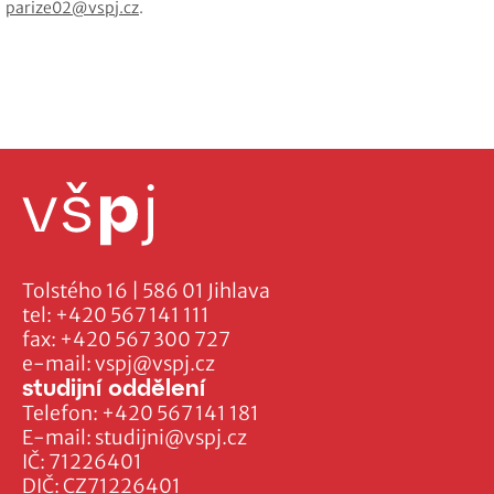
parize02@vspj.cz
.
Tolstého 16 | 586 01 Jihlava
tel:
+420 567 141 111
fax:
+420 567 300 727
e-mail:
vspj@vspj.cz
studijní oddělení
Telefon:
+420 567 141 181
E-mail:
studijni@vspj.cz
IČ: 71226401
DIČ: CZ71226401