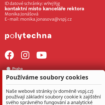
ID datové schránky: w9ej9jg
kontaktní místo kanceláře rektora
Monika Jonášová
E-mail:
monika.jonasova@vspj.cz
Používáme soubory cookies
Naše webové stránky (v doméně vspj.cz)
používají základní soubory cookie k zajištění
svého správného fungování a analytické