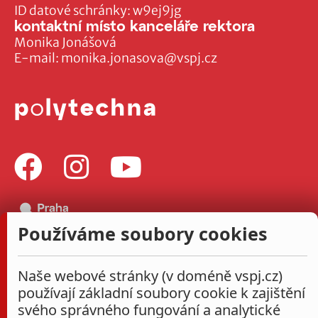
ID datové schránky: w9ej9jg
kontaktní místo kanceláře rektora
Monika Jonášová
E-mail:
monika.jonasova@vspj.cz
Používáme soubory cookies
Naše webové stránky (v doméně vspj.cz)
používají základní soubory cookie k zajištění
svého správného fungování a analytické