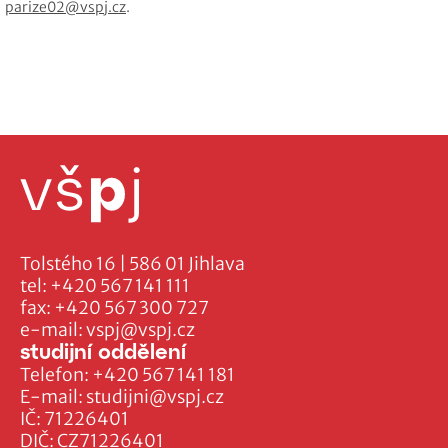
parize02@vspj.cz
.
Tolstého 16 | 586 01 Jihlava
tel:
+420 567 141 111
fax:
+420 567 300 727
e-mail:
vspj@vspj.cz
studijní oddělení
Telefon:
+420 567 141 181
E-mail:
studijni@vspj.cz
IČ: 71226401
DIČ: CZ71226401