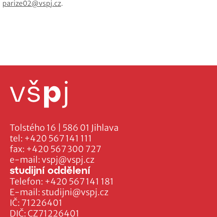
parize02@vspj.cz
.
Tolstého 16 | 586 01 Jihlava
tel:
+420 567 141 111
fax:
+420 567 300 727
e-mail:
vspj@vspj.cz
studijní oddělení
Telefon:
+420 567 141 181
E-mail:
studijni@vspj.cz
IČ: 71226401
DIČ: CZ71226401