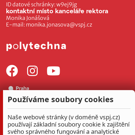
ID datové schránky: w9ej9jg
kontaktní místo kanceláře rektora
Monika Jonášová
E-mail:
monika.jonasova@vspj.cz
Používáme soubory cookies
Naše webové stránky (v doméně vspj.cz)
používají základní soubory cookie k zajištění
svého správného fungování a analytické