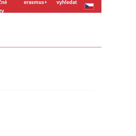
čné
erasmus+
vyhledat
zy