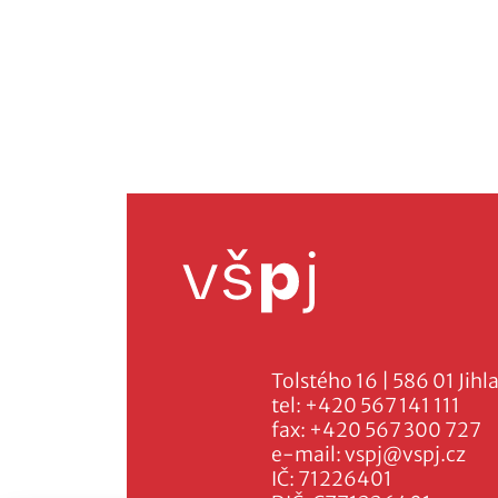
Tolstého 16 | 586 01 Jihl
tel:
+420 567 141 111
fax:
+420 567 300 727
e-mail:
vspj@vspj.cz
IČ: 71226401