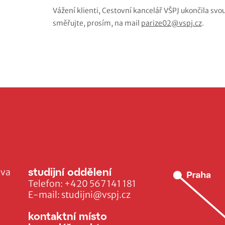
Vážení klienti, Cestovní kancelář VŠPJ ukončila svo
směřujte, prosím, na mail
parize02@vspj.cz
.
studijní oddělení
ava
Telefon:
+420 567 141 181
E-mail:
studijni@vspj.cz
kontaktní místo