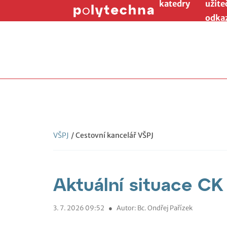
katedry
užite
odka
VŠPJ
/ Cestovní kancelář VŠPJ
Aktuální situace CK
3. 7. 2026 09:52
●
Autor: Bc. Ondřej Pařízek