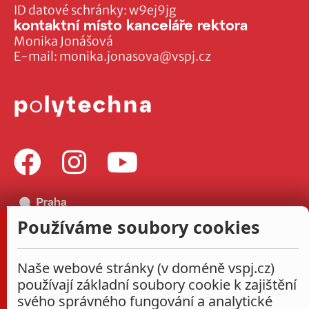
ID datové schránky: w9ej9jg
kontaktní místo kanceláře rektora
Monika Jonášová
E-mail:
monika.jonasova@vspj.cz
Používáme soubory cookies
Naše webové stránky (v doméně vspj.cz)
používají základní soubory cookie k zajištění
svého správného fungování a analytické