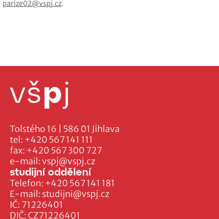
parize02@vspj.cz
.
Tolstého 16 | 586 01 Jihlava
tel:
+420 567 141 111
fax:
+420 567 300 727
e-mail:
vspj@vspj.cz
studijní oddělení
Telefon:
+420 567 141 181
E-mail:
studijni@vspj.cz
IČ: 71226401
DIČ: CZ71226401